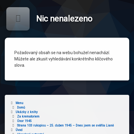
Přejít
Dagmar Hilarová
k
Vyhledávání
obsahu
Nic nenalezeno
webu
Požadovaný obsah se na webu bohužel nenachází.
Můžete ale zkusit vyhledávání konkrétního klíčového
slova.
Menu
Domů
Ukázky z knihy
Za krematoriem
Únor 1945
Strana 103 rukopisu – 25. duben 1945 – Dnes jsem se svěřila Lianě
Úvod