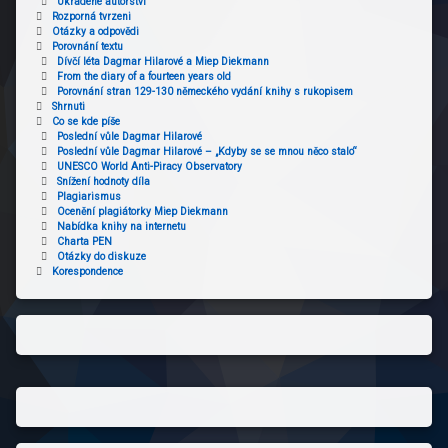
Ukradené autorství
Rozporná tvrzeni
Otázky a odpovědi
Porovnání textu
Dívčí léta Dagmar Hilarové a Miep Diekmann
From the diary of a fourteen years old
Porovnání stran 129-130 německého vydání knihy s rukopisem
Shrnuti
Co se kde píše
Poslední vůle Dagmar Hilarové
Poslední vůle Dagmar Hilarové – „Kdyby se se mnou něco stalo“
UNESCO World Anti-Piracy Observatory
Snížení hodnoty díla
Plagiarismus
Ocenění plagiátorky Miep Diekmann
Nabídka knihy na internetu
Charta PEN
Otázky do diskuze
Korespondence