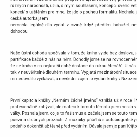
různých národností, užila, s mým souhlasem, koncepci svého větší
konexí/ s ujištěním pro mne, že jde o pouhou formalitu. Nechala 
česká autorka jsem
nemohla legálně dílo vydat v cizině, když předtím, bohužel, ne
dohodou.
Naše ústní dohoda spočívala v tom, že kniha vyjde bez doslovu, j
partifikace každé z nás na něm. Dohodly jsme se na rovnocenném
že se kniha v co nejkratší době dostane do rukou čtenářů. U nás 
tak v neuvěřitelně dlouhém termínu. Vypjatá mezinárodní situace
mi nedovolilo vyčkávat, a nevšední zájem o vydání knihy v Nizoze
První kapitola knížky „Nemám žádné jméno“ vznikla už v roce 
profesionálně zabývat, ale materii k tomuto tématu jsem nosila v
války. Poznala jsem, co je to fašismus a začala jsem se touto tema
poezii a drobných prózách. Z mozaiky příběhů s autobiografickými
podařilo dokončit až těsně před vydáním. Dávala jsem je paní Krijt