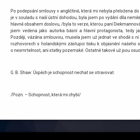
Po podepsání smlouvy v angličtině, která mi nebyla přeložena do
je v souladu s naší ústní dohodou, byla jsem po vydání díla nemil
hlavně obsahem doslovu, /byla to verze, kterou paní Diekmannová u
jsem vedena jako autorka básní a hlavní protagonista, tedy jak
Později, vázána smlouvou, musela jsem už jednat ve shodě s ní.
rozhovorech s holandskými zástupci tisku k objasnění našeho sp
o nesmrtelnost, ani statky pozemské. Ostatně takové už jsou osud
G. B. Shaw: Úspěch je schopnost nechat se otravovat.
/Pozn. – Schopnost, která mi chybí/