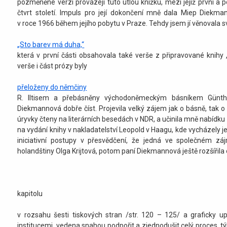
pozměněné verzi provázejí tuto útlou knížku, mezi jejíž první a 
čtvrt století. Impuls pro její dokončení mně dala Miep Diekm
v roce 1966 během jejího pobytu v Praze. Tehdy jsem jí věnovala s
„Sto barev má duha,“
která v první části obsahovala také verše z připravované kni
verše i část prózy byly
přeloženy do němčiny
R. Iltisem a přebásněny východoněmeckým básníkem Günth
Diekmannová dobře číst. Projevila velký zájem jak o básně, tak o
úryvky čteny na literárních besedách v NDR, a učinila mně nabídku
na vydání knihy v nakladatelství Leopold v Haagu, kde vycházely její
iniciativní postupy v přesvědčení, že jedná ve společném záj
holandštiny Olga Krijtová, potom paní Diekmannová ještě rozšířila
kapitolu
v rozsahu šesti tiskových stran /str. 120 – 125/ a graficky upr
institucemi, vedena snahou podpořit a zjednodušit celý proces, týk