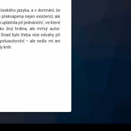
 českého jazyka, a v domnění, že
e překvapena nejen existencí, ale
platnila při jednáních/, ve které
o živý hrdina, ale mrtvý autor.
 Snad bylo třeba více odvahy při
oluautorství – ale nešlo mi ani
y knih.