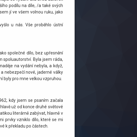
ho podílu na díle, /a také svých
jsem jí ve všem volnou ruku, jako
vyšlo u nás. Vše proběhlo ústní
ako společné dílo, bez upřesnění
 spoluautorství. Byla jsem ráda,
naděje na vydání nebyla, a když,
 a nebezpečí nové, jaderné války
mí byly pro mne velkou vzpruhou.
1962, kdy jsem se psaním začala
 hlavě už od konce druhé světové
tikou literárně zabývat, hlavně v
 prvky vzniklo dílo, které se mi
ové k překladu po částech.