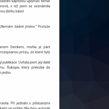
poslední kapitolou uplynulo téměř
annová, s níž jsem se seznámila
vou sbírku básní
hy „Nemám žádné jméno.“ Protože
erem Deickem, mohla je paní
 rozepsanou prózu, ze které byly
 publikace. Uvítala jsem její další
mu. Rukopis, který přeložila do
 o jednu
avila. Při jednání s příslušnými
ající se vydání díla dvou autorek