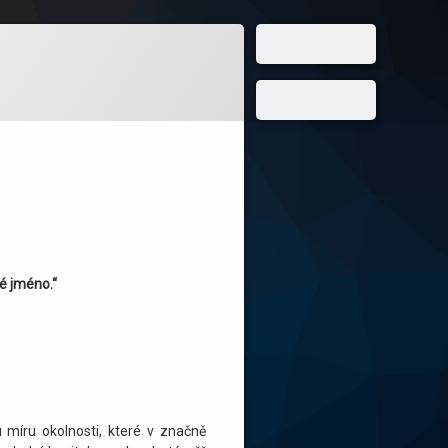
é jméno.“
u míru okolnosti, které v značně